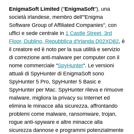
EnigmaSoft Limited
("
EnigmaSoft
"), una
società irlandese, membro dell'"Enigma
Software Group of Affiliated Companies", con
uffici e sede centrale in
1 Castle Street, 3rd
Floor, Dublino, Repubblica d'Irlanda D02XD82
, è
il creatore ed è noto per la sua utilità e servizio
di correzione anti-malware per computer con il
nome commerciale "
SpyHunter
". Le versioni
attuali di SpyHunter di EnigmaSoft sono
SpyHunter 5 Pro, SpyHunter 5 Basic e
SpyHunter per Mac. SpyHunter rileva e rimuove
malware, migliora la privacy su Internet ed
elimina le minacce alla sicurezza, affrontando
problemi come malware, ransomware, trojan,
rogue anti-spyware e altre minacce alla
sicurezza dannose e programmi potenzialmente