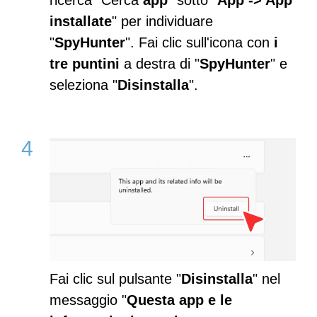
ricerca "Cerca
app
" sotto "
App -> App
installate
" per individuare
"
SpyHunter
". Fai clic sull'icona con
i
tre puntini
a destra di "
SpyHunter
" e
seleziona "
Disinstalla
".
Fai clic sul pulsante "
Disinstalla
" nel
messaggio "
Questa app e le