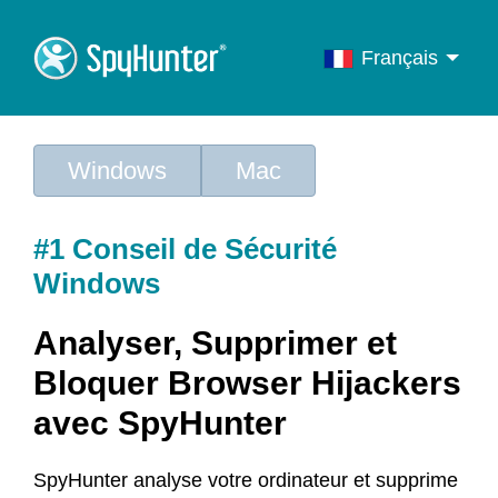
Français
English
Français
Windows
Mac
Deutsch
Italiano
#1 Conseil de Sécurité
Português
Windows
Español
Analyser, Supprimer et
Bloquer Browser Hijackers
avec SpyHunter
SpyHunter analyse votre ordinateur et supprime