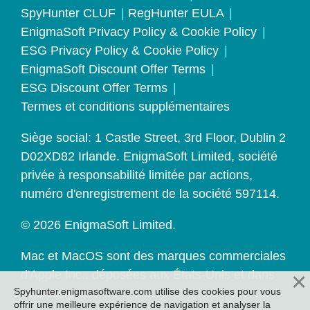
SpyHunter CLUF
RegHunter EULA
EnigmaSoft Privacy Policy & Cookie Policy
ESG Privacy Policy & Cookie Policy
EnigmaSoft Discount Offer Terms
ESG Discount Offer Terms
Termes et conditions supplémentaires
Siège social: 1 Castle Street, 3rd Floor, Dublin 2
D02XD82 Irlande. EnigmaSoft Limited, société
privée à responsabilité limitée par actions,
numéro d'enregistrement de la société 597114.
© 2026 EnigmaSoft Limited.
Mac et MacOS sont des marques commerciales
d'Apple Inc., déposées aux États-Unis et dans
Spyhunter.enigmasoftware.com utilise des cookies pour vous
d'autres pays.
offrir une meilleure expérience de navigation et analyser la