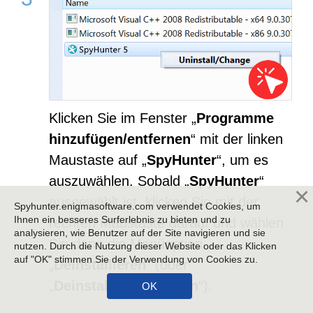
Klicken Sie im Fenster „
Programme
hinzufügen/entfernen
“ mit der linken
Maustaste auf „
SpyHunter
“, um es
auszuwählen. Sobald „
SpyHunter
“
ausgewählt ist, klicken Sie mit der
Spyhunter.enigmasoftware.com verwendet Cookies, um
Ihnen ein besseres Surferlebnis zu bieten und zu
rechten Maustaste darauf und wählen
analysieren, wie Benutzer auf der Site navigieren und sie
Sie dann die Menüoption
nutzen. Durch die Nutzung dieser Website oder das Klicken
auf "OK" stimmen Sie der Verwendung von Cookies zu.
„
Deinstallieren
“ (oder
„
Deinstallieren/Ändern
“).